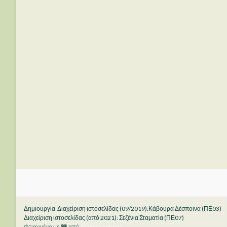
Δημιουργία-Διαχείριση ιστοσελίδας (09/2019):Κάβουρα Δέσποινα (ΠΕ03)
Διαχείριση ιστοσελίδας (από 2021): Σεζένια Σταματία (ΠΕ07)
Φτιαγμένο με
από
Θέμα Graphene
.