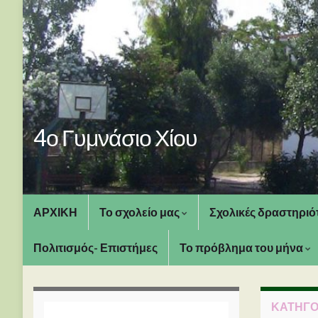
4ο Γυμνάσιο Χίου
ΑΡΧΙΚΗ
Το σχολείο μας
Σχολικές δραστηριό
Πολιτισμός- Επιστήμες
Το πρόβλημα του μήνα
ΚΑΤΗΓΟ