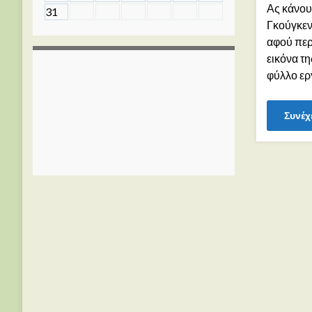
Ας κάνου
31
Γκούγκεν
αφού περ
εικόνα τη
φύλλο ερ
Συνέχ