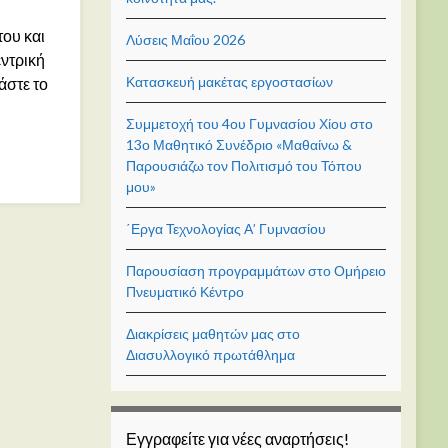
του και
Λύσεις Μαΐου 2026
εντρική
Κατασκευή μακέτας εργοστασίων
άστε το
Συμμετοχή του 4ου Γυμνασίου Χίου στο
13ο Μαθητικό Συνέδριο «Μαθαίνω &
Παρουσιάζω τον Πολιτισμό του Τόπου
μου»
΄Εργα Τεχνολογίας Α’ Γυμνασίου
Παρουσίαση προγραμμάτων στο Ομήρειο
Πνευματικό Κέντρο
Διακρίσεις μαθητών μας στο
Διασυλλογικό πρωτάθλημα
Εγγραφείτε για νέες αναρτήσεις!