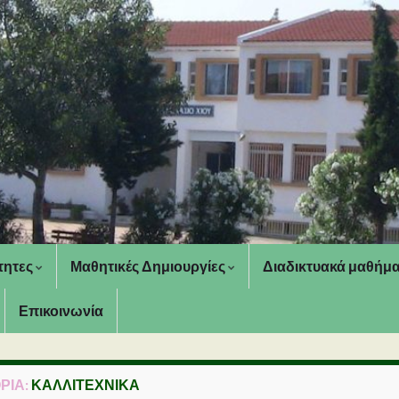
τητες
Μαθητικές Δημιουργίες
Διαδικτυακά μαθήμ
Επικοινωνία
ΡΊΑ:
ΚΑΛΛΙΤΕΧΝΙΚΆ