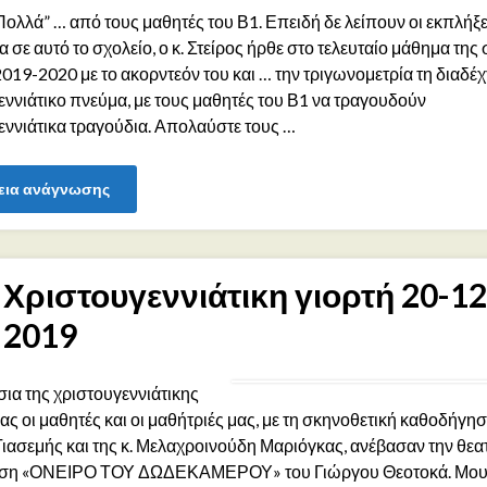
ολλά” … από τους μαθητές του Β1. Επειδή δε λείπουν οι εκπλήξει
σε αυτό το σχολείο, ο κ. Στείρος ήρθε στο τελευταίο μάθημα της
019-2020 με το ακορντεόν του και … την τριγωνομετρία τη διαδέχ
εννιάτικο πνεύμα, με τους μαθητές του Β1 να τραγουδούν
εννιάτικα τραγούδια. Απολαύστε τους …
εια ανάγνωσης
Χριστουγεννιάτικη γιορτή 20-12
2019
σια της χριστουγεννιάτικης
ας οι μαθητές και οι μαθήτριές μας, με τη σκηνοθετική καθοδήγηση
ιασεμής και της κ. Μελαχροινούδη Μαριόγκας, ανέβασαν την θεα
ση «ΟΝΕΙΡΟ ΤΟΥ ΔΩΔΕΚΑΜΕΡΟΥ» του Γιώργου Θεοτοκά. Μου