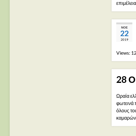
επιμέλει
ΝΟΈ
22
2019
Views: 1
28 Ο
Ωραία ελ
φωτεινά 
όλους το
καμαρώνο