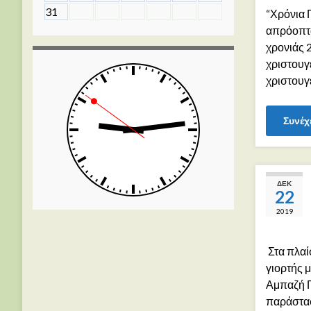
31
“Χρόνια Π
απρόοπτα 
χρονιάς 2
χριστουγ
χριστουγ
Συνέχ
ΔΕΚ
22
2019
Στα πλαί
γιορτής μ
Αμπαζή Γ
παράστα