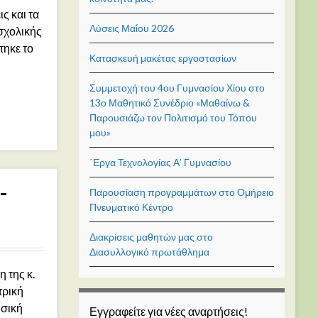
ς και τα
Λύσεις Μαΐου 2026
 σχολικής
τηκε το
Κατασκευή μακέτας εργοστασίων
Συμμετοχή του 4ου Γυμνασίου Χίου στο
13ο Μαθητικό Συνέδριο «Μαθαίνω &
Παρουσιάζω τον Πολιτισμό του Τόπου
μου»
΄Εργα Τεχνολογίας Α’ Γυμνασίου
-
Παρουσίαση προγραμμάτων στο Ομήρειο
Πνευματικό Κέντρο
Διακρίσεις μαθητών μας στο
Διασυλλογικό πρωτάθλημα
 της κ.
τρική
σική
Εγγραφείτε για νέες αναρτήσεις!