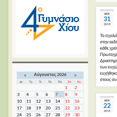
ΔΕΚ
31
2019
Το σχολε
στην εκδ
κάθε χρ
Πρωτοχρο
Δραστηρι
των ευχώ
ευχήθηκα
Αύγουστος 2026
<
>
στους συ
Δε
Τρ
Τε
Πε
Πα
Σα
Κυ
1
2
3
4
5
6
7
8
9
10
11
12
13
14
15
16
ΔΕΚ
22
17
18
19
20
21
22
23
2019
24
25
26
27
28
29
30