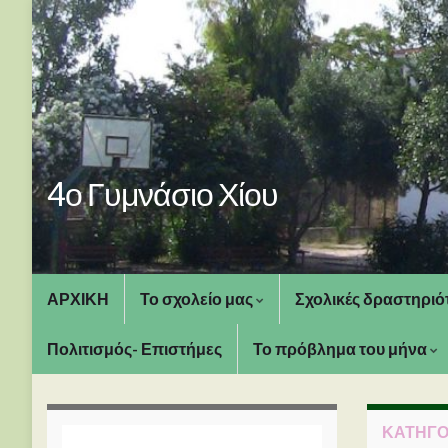
4ο Γυμνάσιο Χίου
ΑΡΧΙΚΗ
Το σχολείο μας
Σχολικές δραστηριό
Πολιτισμός- Επιστήμες
Το πρόβλημα του μήνα
ΚΑΤΗΓΟ