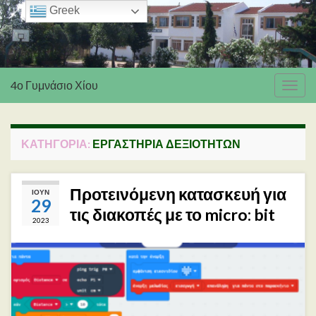
Greek
4ο Γυμνάσιο Χίου
Εναλ
πλοή
ΚΑΤΗΓΟΡΊΑ:
ΕΡΓΑΣΤΉΡΙΑ ΔΕΞΙΟΤΉΤΩΝ
Προτεινόμενη κατασκευή για
ΙΟΎΝ
29
τις διακοπές με το micro: bit
2023