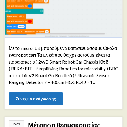
Με το micro: bit μπορούμε να κατασκευάσουμε εύκολα
ένα robot car! Τα υλικά που θα χρειαστούμε είναι τα
παρακάτω: α ) 2WD Smart Robot Car Chassis Kit β
) REKA: BIT – Simplifying Robotics for micro:bit γ ) BBC
micro: bit V2 Board Go Bundle δ ) Ultrasonic Sensor –
Ranging Detector 2 – 400cm HC-SR04 ε ) 4 …
Συνέχεια ανάγνωσης
Μέτρηση θερμοκρασίας
ΙΟΎΝ