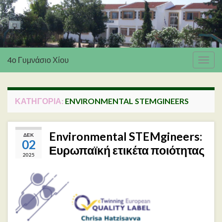
4ο Γυμνάσιο Χίου
Εναλ
πλοή
ΚΑΤΗΓΟΡΊΑ:
ENVIRONMENTAL STEMGINEERS
Environmental STEMgineers:
ΔΕΚ
02
Ευρωπαϊκή ετικέτα ποιότητας
2025