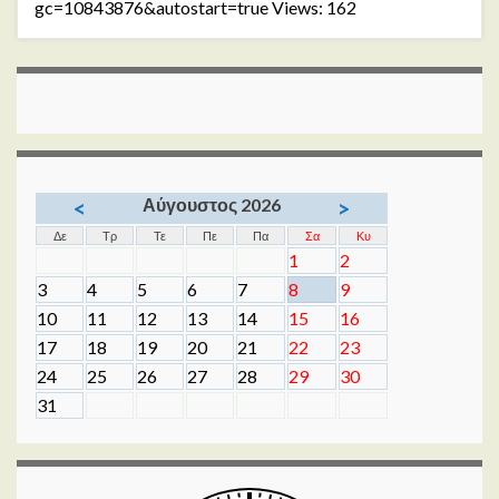
gc=10843876&autostart=true Views: 162
Αύγουστος 2026
<
>
Δε
Τρ
Τε
Πε
Πα
Σα
Κυ
1
2
3
4
5
6
7
8
9
10
11
12
13
14
15
16
17
18
19
20
21
22
23
24
25
26
27
28
29
30
31