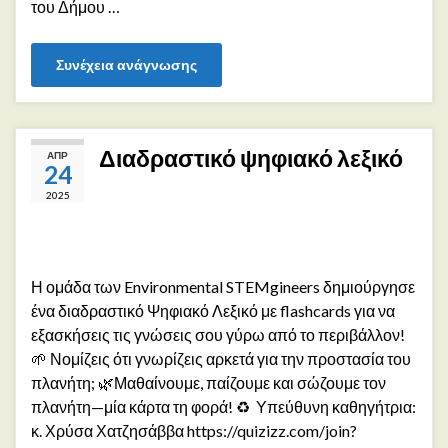
του Δήμου …
Συνέχεια ανάγνωσης
Διαδραστικό ψηφιακό λεξικό
ΑΠΡ
24
2025
Η ομάδα των Environmental STEMgineers δημιούργησε
ένα διαδραστικό Ψηφιακό Λεξικό με flashcards για να
εξασκήσεις τις γνώσεις σου γύρω από το περιβάλλον!
🌱 Νομίζεις ότι γνωρίζεις αρκετά για την προστασία του
πλανήτη; 🌿Μαθαίνουμε, παίζουμε και σώζουμε τον
πλανήτη—μία κάρτα τη φορά! ♻️ Υπεύθυνη καθηγήτρια:
κ. Χρύσα Χατζησάββα https://quizizz.com/join?