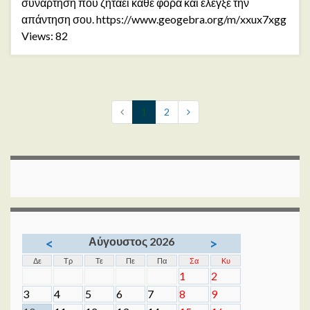
συνάρτηση που ζητάει κάθε φορά και έλεγξε την
απάντηση σου. https://www.geogebra.org/m/xxux7xgg
Views: 82
1
2
Αύγουστος 2026
<
>
Δε
Τρ
Τε
Πε
Πα
Σα
Κυ
1
2
3
4
5
6
7
8
9