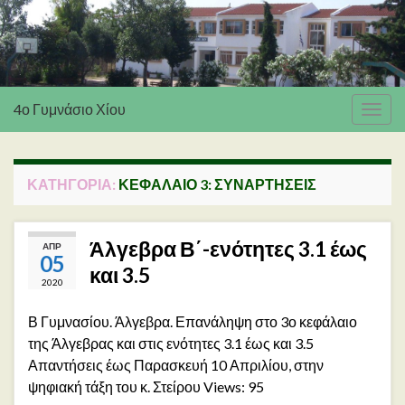
4ο Γυμνάσιο Χίου
Εναλ
πλοή
ΚΑΤΗΓΟΡΊΑ:
ΚΕΦΑΛΑΙΟ 3: ΣΥΝΑΡΤΉΣΕΙΣ
Άλγεβρα Β΄-ενότητες 3.1 έως
ΑΠΡ
05
και 3.5
2020
Β Γυμνασίου. Άλγεβρα. Επανάληψη στο 3ο κεφάλαιο
της Άλγεβρας και στις ενότητες 3.1 έως και 3.5
Απαντήσεις έως Παρασκευή 10 Απριλίου, στην
ψηφιακή τάξη του κ. Στείρου Views: 95