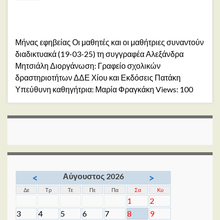
Μήνας εφηβείας Οι μαθητές και οι μαθήτριες συναντούν
διαδικτυακά (19-03-25) τη συγγραφέα Αλεξάνδρα
Μητσιάλη Διοργάνωση: Γραφείο σχολικών
δραστηριοτήτων ΔΔΕ Χίου και Εκδόσεις Πατάκη
Υπεύθυνη καθηγήτρια: Μαρία Φραγκάκη Views: 100
Αύγουστος 2026
<
>
Δε
Τρ
Τε
Πε
Πα
Σα
Κυ
1
2
3
4
5
6
7
8
9