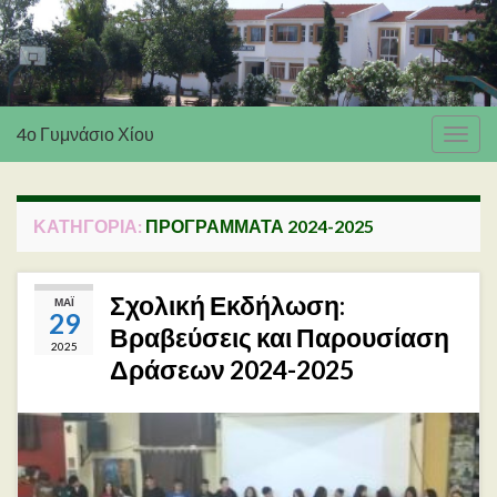
4ο Γυμνάσιο Χίου
Εναλ
πλοή
ΚΑΤΗΓΟΡΊΑ:
ΠΡΟΓΡΆΜΜΑΤΑ 2024-2025
Σχολική Εκδήλωση:
ΜΆΙ
29
Βραβεύσεις και Παρουσίαση
2025
Δράσεων 2024-2025