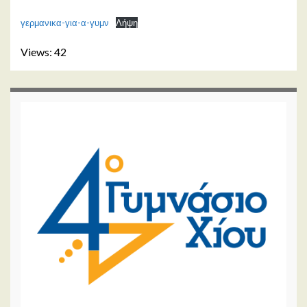
γερμανικα-για-α-γυμν
Λήψη
Views: 42