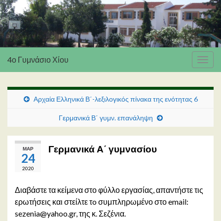
4ο Γυμνάσιο Χίου
Εναλ
πλοή
Αρχαία Ελληνικά Β΄-λεξιλογικός πίνακα της ενότητας 6
Γερμανικά Β΄ γυμν. επανάληψη
Γερμανικά Α΄ γυμνασίου
ΜΑΡ
24
2020
Διαβάστε τα κείμενα στο φύλλο εργασίας, απαντήστε τις
ερωτήσεις και στείλτε τo συμπληρωμένο στο email:
sezenia@yahoo.gr, της κ. Σεζένια.