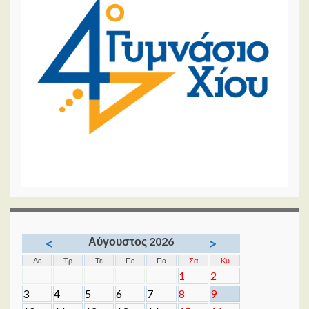
Αύγουστος 2026
<
>
Δε
Τρ
Τε
Πε
Πα
Σα
Κυ
1
2
3
4
5
6
7
8
9