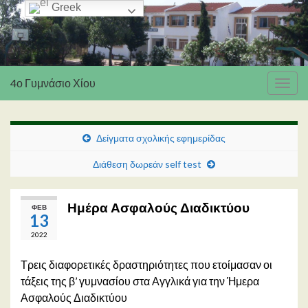
Greek
4ο Γυμνάσιο Χίου
Εναλ
πλοή
Δείγματα σχολικής εφημερίδας
Διάθεση δωρεάν self test
Ημέρα Ασφαλούς Διαδικτύου
ΦΕΒ
13
2022
Τρεις διαφορετικές δραστηριότητες που ετοίμασαν οι
τάξεις της β’ γυμνασίου στα Αγγλικά για την Ήμερα
Ασφαλούς Διαδικτύου