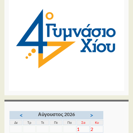
Αύγουστος 2026
<
>
Δε
Τρ
Τε
Πε
Πα
Σα
Κυ
1
2