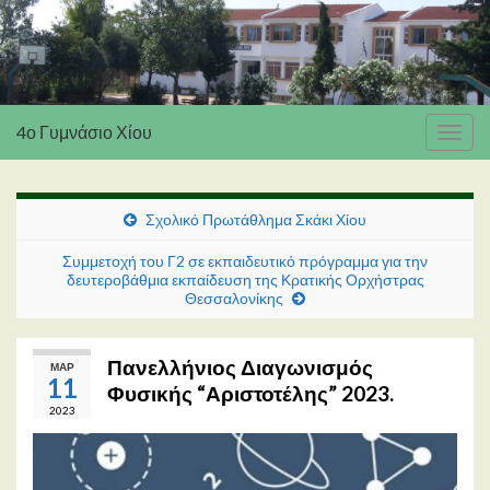
4ο Γυμνάσιο Χίου
Εναλ
πλοή
Σχολικό Πρωτάθλημα Σκάκι Χίου
Συμμετοχή του Γ2 σε εκπαιδευτικό πρόγραμμα για την
δευτεροβάθμια εκπαίδευση της Κρατικής Ορχήστρας
Θεσσαλονίκης
Πανελλήνιος Διαγωνισμός
ΜΑΡ
11
Φυσικής “Αριστοτέλης” 2023.
2023