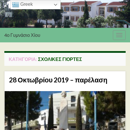
Greek
4ο Γυμνάσιο Χίου
Εναλ
πλοή
ΚΑΤΗΓΟΡΊΑ:
ΣΧΟΛΙΚΈΣ ΓΙΟΡΤΈΣ
28 Οκτωβρίου 2019 – παρέλαση